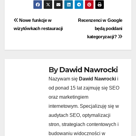
Nawigacja
Nowe funkcje w
Recenzenci w Google
wizytówkach restauracji
będą poddani
wpisu
kategoryzacji?
By
Dawid Nawrocki
Nazywam się
Dawid Nawrocki
i
od ponad 15 lat zajmuję się SEO
oraz marketingiem
internetowym. Specjalizuję się w
audytach SEO, optymalizacji
stron, strategiach contentowych i
budowaniu widoczności w