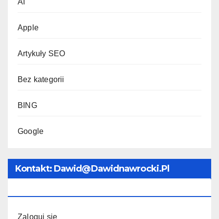
AI
Apple
Artykuły SEO
Bez kategorii
BING
Google
Kontakt: Dawid@dawidnawrocki.pl
Tel.793999275
Zaloguj się