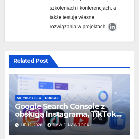
szkoleniach i konferencjach, a
także testuję własne
rozwiązania w projektach.
Related Post
ARTYKUŁY SEO
GOOGLE
Google Search Console z
obsługą Instagrama, TikToka,
YouTube i X. Czy właśnie
LIP 12, 2026
DAWID NAWROCKI
zaczyna się nowa era SEO?