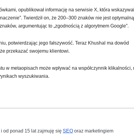
zówkami, opublikował informację na serwisie X, która wskazywał
 znaczenie”. Twierdził on, że 200–300 znaków nie jest optymalną
 znaków, argumentując to „zgodnością z algorytmem Google”.
niu, potwierdzając jego fałszywość. Teraz Khushal ma dowód
oże przekazać swojemu klientowi.
stu w metaopisach może wpływać na współczynnik klikalności, 
wynikach wyszukiwania.
i od ponad 15 lat zajmuję się
SEO
oraz marketingiem