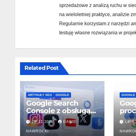
sprzedażowe z analizą ruchu w sie
na wieloletniej praktyce, analizie
Regularnie korzystam z narzędzi ana
testuję własne rozwiązania w proje
Related Post
ARTYKUŁY SEO
GOOGLE
GOOGLE
Google Search
Goog
Console z obsługą
proc
Instagrama,
Prof
LIP 12, 2026
DAWID
LIP 9,
TikToka, YouTube i
Firm
X. Czy właśnie
NAWROCKI
NAWRO