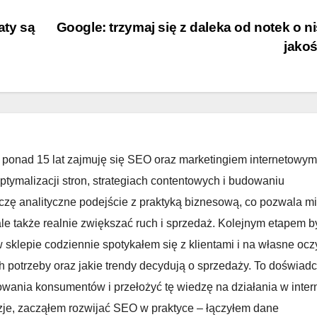
aty są
Google: trzymaj się z daleka od notek o ni
jako
 ponad 15 lat zajmuję się SEO oraz marketingiem internetowym
ptymalizacji stron, strategiach contentowych i budowaniu
zę analityczne podejście z praktyką biznesową, co pozwala mi
ale także realnie zwiększać ruch i sprzedaż. Kolejnym etapem b
sklepie codziennie spotykałem się z klientami i na własne ocz
h potrzeby oraz jakie trendy decydują o sprzedaży. To doświad
owania konsumentów i przełożyć tę wiedzę na działania w inter
zje, zacząłem rozwijać SEO w praktyce – łączyłem dane