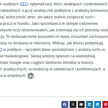
ę w audytach
SEO
, optymalizacji stron, strategiach contentowych 
kiwarkach. Łączę analityczne podejście z praktyką biznesową
ać widoczność stron, ale także realnie zwiększać ruch i
a praca w handlu. Jako sprzedawca w sklepie codziennie
a własne oczy obserwowałem, jak zmieniają się ich potrzeby ora
aży. To doświadczenie pozwoliło mi lepiej zrozumieć zachowan
dzę na działania w internecie. Widząc, jak klienci podejmują
O
w praktyce – łączyłem dane sprzedażowe z analizą ruchu w
egie marketingowe. Swoją wiedzę opieram na wieloletniej
ytmów Google oraz ciągłym śledzeniu trendów w branży.
i analitycznych, uczestniczę w szkoleniach i konferencjach, a
ia w projektach.