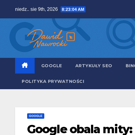
Skip
niedz.. sie 9th, 2026
8:23:05 AM
to
content
GOOGLE
ARTYKUŁY SEO
BIN
POLITYKA PRYWATNOŚCI
GOOGLE
Google obala mity: