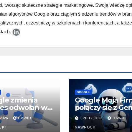
ci, tworząc skuteczne strategie marketingowe. Swoją wiedzę op
 zmian algorytmów Google oraz ciągłym śledzeniu trendów w bran
litycznych, uczestniczę w szkoleniach i konferencjach, a także
ktach.
GOOGLE
le zmienia
Google Moja Fir
es odwołań w
połączy się z Gem
ilu Google Moja
Tak będzie
 2026
DAWID
CZE 12, 2026
DAWID
a
wyglądać przysz
CKI
lokalnego SEO
NAWROCKI