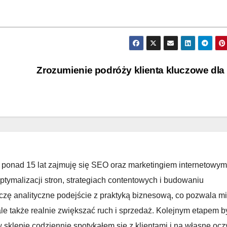
Zrozumienie podróży klienta kluczowe dl
 ponad 15 lat zajmuję się SEO oraz marketingiem internetowym
ptymalizacji stron, strategiach contentowych i budowaniu
zę analityczne podejście z praktyką biznesową, co pozwala mi
ale także realnie zwiększać ruch i sprzedaż. Kolejnym etapem b
sklepie codziennie spotykałem się z klientami i na własne ocz