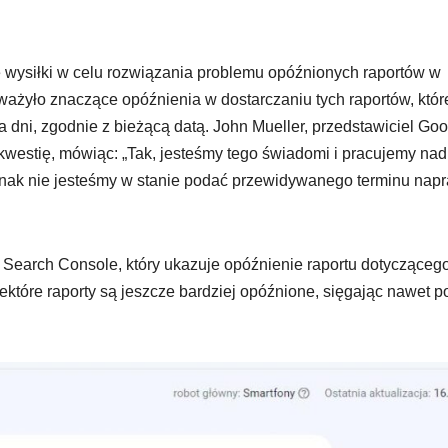
je wysiłki w celu rozwiązania problemu opóźnionych raportów w
żyło znaczące opóźnienia w dostarczaniu tych raportów, któr
a dni, zgodnie z bieżącą datą. John Mueller, przedstawiciel Goo
 kwestię, mówiąc: „Tak, jesteśmy tego świadomi i pracujemy nad
ednak nie jesteśmy w stanie podać przewidywanego terminu nap
e Search Console, który ukazuje opóźnienie raportu dotycząceg
iektóre raporty są jeszcze bardziej opóźnione, sięgając nawet 