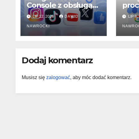
Console z obsługą
proc
Instagrama,
Prof
LIP 12, 2026
DAWID
LIP 9,
TikToka, YouTube i
Firm
X. Czy właśnie
NAWROCKI
NAWRO
zaczyna się nowa
era SEO?
Dodaj komentarz
Musisz się
zalogować
, aby móc dodać komentarz.