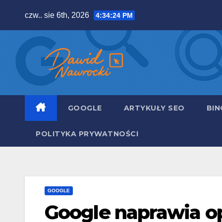
Skip
czw.. sie 6th, 2026
4:34:25 PM
to
content
GOOGLE
ARTYKUŁY SEO
BIN
POLITYKA PRYWATNOŚCI
GOOGLE
Google naprawia o