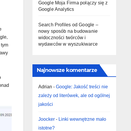
Google Moja Firma połączy się z
Google Analytics
Search Profiles od Google –
e
nowy sposób na budowanie
gle,
widoczności twórców i
wydawców w wyszukiwarce
 tym
rawy
Najnowsze komentarze
o
ponad
Adrian
-
Google: Jakość treści nie
zależy od literówek, ale od ogólnej
jakości
Joocker
-
Linki wewnętrzne mało
istotne?