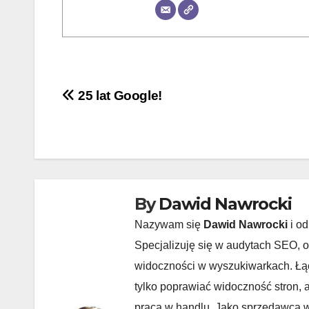
Nawigacja
25 lat Google!
wpisu
By
Dawid Nawrocki
Nazywam się
Dawid Nawrocki
i od
Specjalizuję się w audytach SEO, o
widoczności w wyszukiwarkach. Łąc
tylko poprawiać widoczność stron, 
praca w handlu. Jako sprzedawca w 