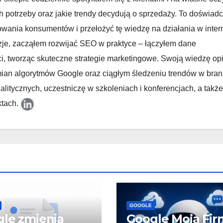
h potrzeby oraz jakie trendy decydują o sprzedaży. To doświad
owania konsumentów i przełożyć tę wiedzę na działania w inter
zje, zacząłem rozwijać SEO w praktyce – łączyłem dane
ci, tworząc skuteczne strategie marketingowe. Swoją wiedzę op
 zmian algorytmów Google oraz ciągłym śledzeniu trendów w bran
litycznych, uczestniczę w szkoleniach i konferencjach, a także
ktach.
GOOGLE
le zmienia
Google Moja Fir