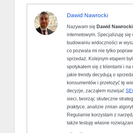
Dawid Nawrocki
Nazywam się
Dawid Nawrocki
internetowym. Specjalizuję si
budowaniu widoczności w wyszu
co pozwala mi nie tylko poprawi
sprzedaż. Kolejnym etapem był
spotykałem się z klientami i n
jakie trendy decydują o sprzed
konsumentów i przełożyć tę wie
decyzje, zacząłem rozwijać
SE
sieci, tworząc skuteczne strat
praktyce, analizie zmian algor
Regularnie korzystam z narzędz
także testuję własne rozwiązan