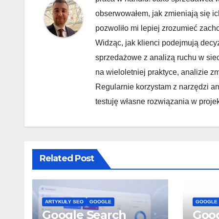
obserwowałem, jak zmieniają się ic
pozwoliło mi lepiej zrozumieć zach
Widząc, jak klienci podejmują decy
sprzedażowe z analizą ruchu w sie
na wieloletniej praktyce, analizie
Regularnie korzystam z narzędzi ana
testuję własne rozwiązania w proje
Related Post
ARTYKUŁY SEO
GOOGLE
GOOGLE
Google Search
Goog