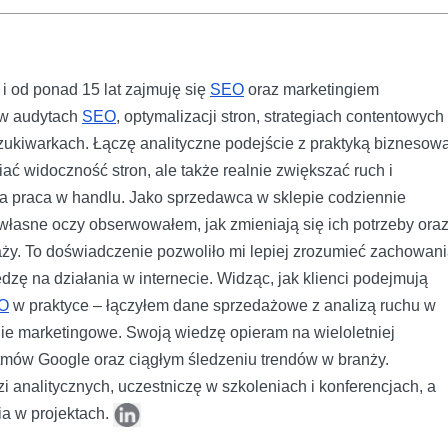
i od ponad 15 lat zajmuję się
SEO
oraz marketingiem
ę w audytach
SEO
, optymalizacji stron, strategiach contentowych 
kiwarkach. Łączę analityczne podejście z praktyką biznesową
ać widoczność stron, ale także realnie zwiększać ruch i
a praca w handlu. Jako sprzedawca w sklepie codziennie
a własne oczy obserwowałem, jak zmieniają się ich potrzeby ora
aży. To doświadczenie pozwoliło mi lepiej zrozumieć zachowan
dzę na działania w internecie. Widząc, jak klienci podejmują
O
w praktyce – łączyłem dane sprzedażowe z analizą ruchu w
egie marketingowe. Swoją wiedzę opieram na wieloletniej
ytmów Google oraz ciągłym śledzeniu trendów w branży.
i analitycznych, uczestniczę w szkoleniach i konferencjach, a
ia w projektach.