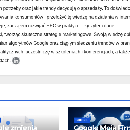
h potrzeby oraz jakie trendy decydują o sprzedaży. To doświad
owania konsumentów i przełożyć tę wiedzę na działania w inter
zje, zacząłem rozwijać SEO w praktyce – łączyłem dane
ci, tworząc skuteczne strategie marketingowe. Swoją wiedzę op
 zmian algorytmów Google oraz ciągłym śledzeniu trendów w bran
litycznych, uczestniczę w szkoleniach i konferencjach, a także
ktach.
GOOGLE
le zmienia
Google Moja Fir