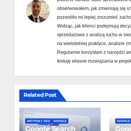
obserwowałem, jak zmieniają się ic
pozwoliło mi lepiej zrozumieć zach
Widząc, jak klienci podejmują decy
sprzedażowe z analizą ruchu w sie
na wieloletniej praktyce, analizie
Regularnie korzystam z narzędzi ana
testuję własne rozwiązania w proje
Related Post
ARTYKUŁY SEO
GOOGLE
GOOGLE
Google Search
Goog