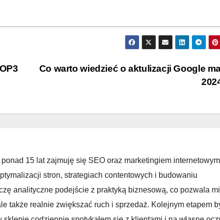
TOP3
Co warto wiedzieć o aktulizacji Google m
202
 ponad 15 lat zajmuję się SEO oraz marketingiem internetowym
ptymalizacji stron, strategiach contentowych i budowaniu
zę analityczne podejście z praktyką biznesową, co pozwala mi
ale także realnie zwiększać ruch i sprzedaż. Kolejnym etapem b
sklepie codziennie spotykałem się z klientami i na własne ocz