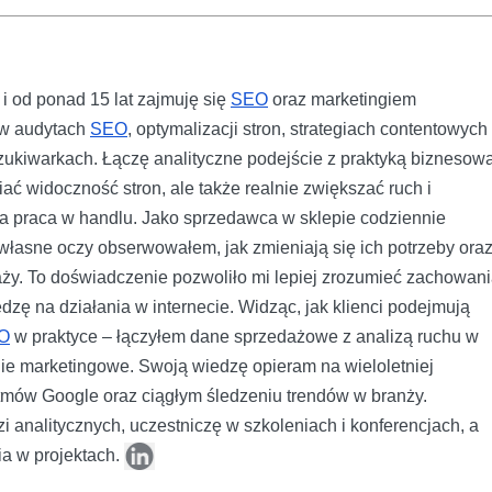
i od ponad 15 lat zajmuję się
SEO
oraz marketingiem
ę w audytach
SEO
, optymalizacji stron, strategiach contentowych 
kiwarkach. Łączę analityczne podejście z praktyką biznesową
ać widoczność stron, ale także realnie zwiększać ruch i
a praca w handlu. Jako sprzedawca w sklepie codziennie
a własne oczy obserwowałem, jak zmieniają się ich potrzeby ora
aży. To doświadczenie pozwoliło mi lepiej zrozumieć zachowan
dzę na działania w internecie. Widząc, jak klienci podejmują
O
w praktyce – łączyłem dane sprzedażowe z analizą ruchu w
egie marketingowe. Swoją wiedzę opieram na wieloletniej
ytmów Google oraz ciągłym śledzeniu trendów w branży.
i analitycznych, uczestniczę w szkoleniach i konferencjach, a
ia w projektach.