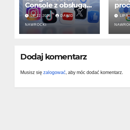
Console z obsługą
proc
Instagrama,
Prof
LIP 12, 2026
DAWID
LIP 9,
TikToka, YouTube i
Firm
X. Czy właśnie
NAWROCKI
NAWRO
zaczyna się nowa
era SEO?
Dodaj komentarz
Musisz się
zalogować
, aby móc dodać komentarz.