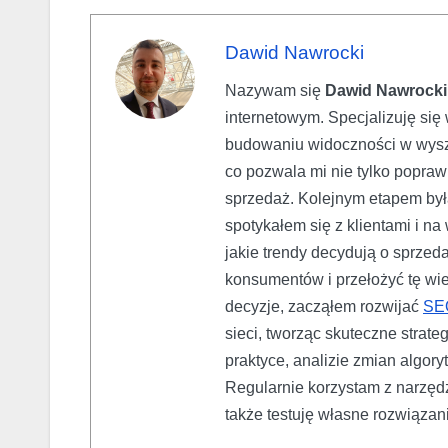
Dawid Nawrocki
Nazywam się
Dawid Nawrocki
internetowym. Specjalizuję si
budowaniu widoczności w wyszu
co pozwala mi nie tylko poprawi
sprzedaż. Kolejnym etapem był
spotykałem się z klientami i n
jakie trendy decydują o sprzed
konsumentów i przełożyć tę wie
decyzje, zacząłem rozwijać
SE
sieci, tworząc skuteczne strat
praktyce, analizie zmian algor
Regularnie korzystam z narzędz
także testuję własne rozwiązan