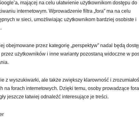
i Google’a, mającej na celu ułatwienie użytkownikom dostępu do
waniu internetowym. Wprowadzenie filtra „fora” ma na celu
ępnych w sieci, umożliwiając użytkownikom bardziej osobiste i
.
śniej obejmowane przez kategorię „perspektyw” nadal będą dost
ne przez użytkowników i inne warianty pozostaną widoczne w pos
nia.
ie z wyszukiwarki, ale także zwiększy klarowność i zrozumiałoś
ych na forach internetowych. Dzięki temu, osoby prowadzące fora
y jeszcze łatwiej odnaleźć interesujące je treści.